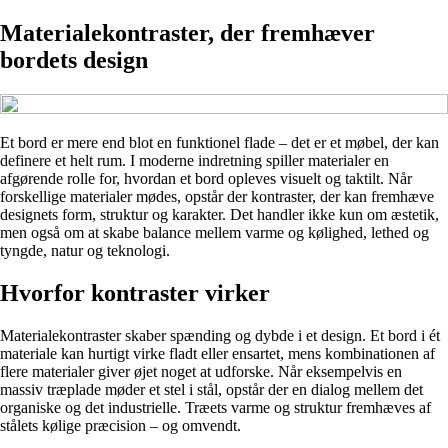
Materialekontraster, der fremhæver
bordets design
Et bord er mere end blot en funktionel flade – det er et møbel, der kan
definere et helt rum. I moderne indretning spiller materialer en
afgørende rolle for, hvordan et bord opleves visuelt og taktilt. Når
forskellige materialer mødes, opstår der kontraster, der kan fremhæve
designets form, struktur og karakter. Det handler ikke kun om æstetik,
men også om at skabe balance mellem varme og kølighed, lethed og
tyngde, natur og teknologi.
Hvorfor kontraster virker
Materialekontraster skaber spænding og dybde i et design. Et bord i ét
materiale kan hurtigt virke fladt eller ensartet, mens kombinationen af
flere materialer giver øjet noget at udforske. Når eksempelvis en
massiv træplade møder et stel i stål, opstår der en dialog mellem det
organiske og det industrielle. Træets varme og struktur fremhæves af
stålets kølige præcision – og omvendt.