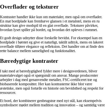
Overflader og teksturer
Kontraster handler ikke kun om materialer, men også om overflader.
En mat bordplade kan fremhæve glansen i et metalstel, mens en ru
struktur kan give modspil til en glat overflade. Teksturer påvirker,
hvordan lyset spiller på bordet, og hvordan det opleves i rummet.
Et godt design udnytter disse forskelle bevidst. For eksempel kan en
bordplade i børstet eg give et naturligt, taktilt udtryk, mens en lakeret
overflade tilfører elegance og refleksion. Det handler om at finde den
rette balance mellem sanselighed og funktionalitet.
Bæredygtige kontraster
I takt med at bæredygtighed fylder mere i designverdenen, bliver
materialevalget også et spørgsmål om ansvar. Mange producenter
arbejder i dag med genanvendte metaller, FSC-certificeret træ og
biobaserede kompositter. Her kan kontrasterne ikke blot være
æstetiske, men også fortælle en historie om bevidsthed og respekt for
ressourcer.
Et bord, der kombinerer genbrugstræ med nyt stål, kan eksempelvis
symbolisere mødet mellem tradition og innovation – og samtidig være