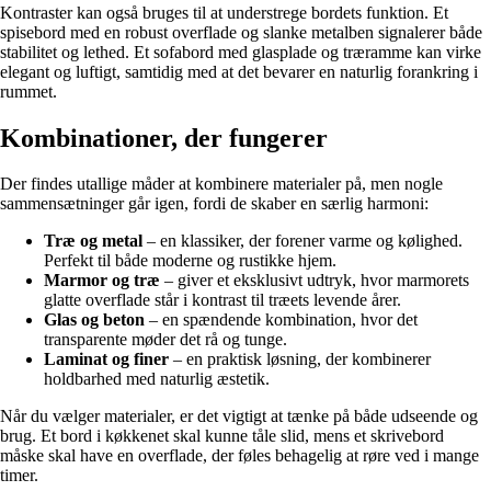
Kontraster kan også bruges til at understrege bordets funktion. Et
spisebord med en robust overflade og slanke metalben signalerer både
stabilitet og lethed. Et sofabord med glasplade og træramme kan virke
elegant og luftigt, samtidig med at det bevarer en naturlig forankring i
rummet.
Kombinationer, der fungerer
Der findes utallige måder at kombinere materialer på, men nogle
sammensætninger går igen, fordi de skaber en særlig harmoni:
Træ og metal
– en klassiker, der forener varme og kølighed.
Perfekt til både moderne og rustikke hjem.
Marmor og træ
– giver et eksklusivt udtryk, hvor marmorets
glatte overflade står i kontrast til træets levende årer.
Glas og beton
– en spændende kombination, hvor det
transparente møder det rå og tunge.
Laminat og finer
– en praktisk løsning, der kombinerer
holdbarhed med naturlig æstetik.
Når du vælger materialer, er det vigtigt at tænke på både udseende og
brug. Et bord i køkkenet skal kunne tåle slid, mens et skrivebord
måske skal have en overflade, der føles behagelig at røre ved i mange
timer.