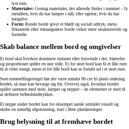
lyst rum.
Materialer:
Gentag materialer, der allerede findes i rummet – fx
metalben, hvis du har lamper i stål, eller egetræ, hvis du har
trægulve.
Form:
Runde borde giver et blødt og socialt udtryk, mens
firkantede eller rektangulære borde virker mere strukturerede og
formelle.
Skab balance mellem bord og omgivelser
Et bord skal hverken dominere rummet eller forsvinde i det. Størrelse
og proportioner spiller en stor rolle. Et for stort bord kan få et lille rum
til at virke trangt, mens et for lille bord kan se fortabt ud i et stort rum.
Som tommelfingerregel bør der være mindst 90 cm fri plads omkring
bordet, så man kan bevæge sig frit. Overvej også, hvordan bordet
spiller sammen med stole, lamper og tæpper – de elementer er med til
at definere helhedsindtrykket.
Et tæppe under bordet kan for eksempel samle området visuelt og
skabe en naturlig afgrænsning, især i åbne planløsninger.
Brug belysning til at fremhæve bordet