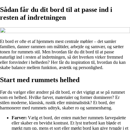
Sådan får du dit bord til at passe ind i
resten af indretningen
Et bord er ofte et af hjemmets mest centrale møbler – det samler
familien, danner rammen om måltider, arbejde og samvær, og sætter
tonen for rummets stil. Men hvordan får du dit bord til at passe
naturligt ind i resten af indretningen, så det hverken virker fremmed
eller forsvinder i helheden? Her får du inspiration til, hvordan du kan
skabe balance mellem funktion, æstetik og personlighed.
Start med rummets helhed
Før du vælger eller ændrer på dit bord, er det vigtigt at se på rummet
som en helhed. Hvilke farver, materialer og former dominerer? Er
stilen moderne, klassisk, rustik eller minimalistisk? Et bord, der
harmonerer med rummets udtryk, skaber ro og sammenhæng.
Farver:
Vælg et bord, der enten matcher rummets farvepalette
eller skaber en bevidst kontrast. Et lyst træbord kan bløde et
mørkt rum op, mens et sort eller mørkt bord kan give tyngde i et