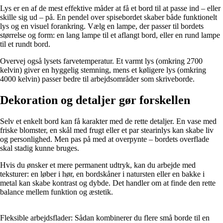
Lys er en af de mest effektive måder at få et bord til at passe ind – eller
skille sig ud – på. En pendel over spisebordet skaber både funktionelt
lys og en visuel forankring. Vælg en lampe, der passer til bordets
størrelse og form: en lang lampe til et aflangt bord, eller en rund lampe
til et rundt bord.
Overvej også lysets farvetemperatur. Et varmt lys (omkring 2700
kelvin) giver en hyggelig stemning, mens et køligere lys (omkring
4000 kelvin) passer bedre til arbejdsområder som skriveborde.
Dekoration og detaljer gør forskellen
Selv et enkelt bord kan få karakter med de rette detaljer. En vase med
friske blomster, en skål med frugt eller et par stearinlys kan skabe liv
og personlighed. Men pas på med at overpynte – bordets overflade
skal stadig kunne bruges.
Hvis du ønsker et mere permanent udtryk, kan du arbejde med
teksturer: en løber i hør, en bordskåner i natursten eller en bakke i
metal kan skabe kontrast og dybde. Det handler om at finde den rette
balance mellem funktion og æstetik.
Fleksible arbejdsflader: Sådan kombinerer du flere små borde til en