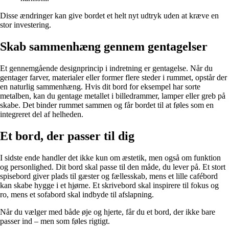
Disse ændringer kan give bordet et helt nyt udtryk uden at kræve en
stor investering.
Skab sammenhæng gennem gentagelser
Et gennemgående designprincip i indretning er gentagelse. Når du
gentager farver, materialer eller former flere steder i rummet, opstår der
en naturlig sammenhæng. Hvis dit bord for eksempel har sorte
metalben, kan du gentage metallet i billedrammer, lamper eller greb på
skabe. Det binder rummet sammen og får bordet til at føles som en
integreret del af helheden.
Et bord, der passer til dig
I sidste ende handler det ikke kun om æstetik, men også om funktion
og personlighed. Dit bord skal passe til den måde, du lever på. Et stort
spisebord giver plads til gæster og fællesskab, mens et lille cafébord
kan skabe hygge i et hjørne. Et skrivebord skal inspirere til fokus og
ro, mens et sofabord skal indbyde til afslapning.
Når du vælger med både øje og hjerte, får du et bord, der ikke bare
passer ind – men som føles rigtigt.